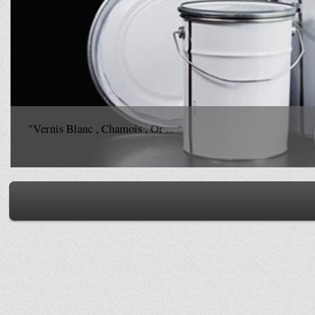
"Vernis Blanc , Chamois , Or ... "